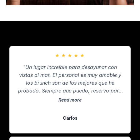
★
★
★
★
★
"Un lugar increíble para desayunar con
vistas al mar. El personal es muy amable y
los brunch son de los mejores que he
probado. Siempre que puedo, reservo para
no quedarme sin mesa."
Read more
Carlos