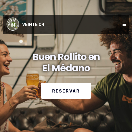
VEINTE 04
Buen Rollito en
El Médano
RESERVAR